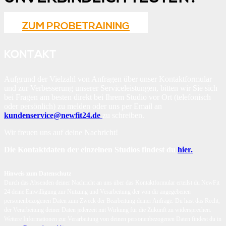
ZUM PROBETRAINING
KONTAKT
Aufgrund der Vielzahl von Anfragen über unser Kontaktformular
und zur Verbesserung unserer Serviceleistungen, bitten wir Sie sich
bei Fragen am besten direkt bei Ihrem Studio vor Ort (telefonisch
oder persönlich) zu melden oder uns per Email an
kundenservice@newfit24.de
zu schreiben.
Wir freuen uns auf deine Nachricht!
Die Kontaktdaten der einzelnen Studios findest du
hier.
Hinweis zum Datenschutz
Durch das Absenden deiner Nachricht an uns über das Kontaktformular erteilst du NewFit
24 deine Einwilligung zur Nutzung und Verarbeitung der von dir angegebenen
personenbezogenen Daten zum Zweck der Bearbeitung deiner Anfrage. Du hast das Recht,
der Verarbeitung deiner Daten jederzeit mit Wirkung für die Zukunft zu widersprechen.
Weitere Informationen zur Verarbeitung von deinen personenbezogenen Daten findest du in