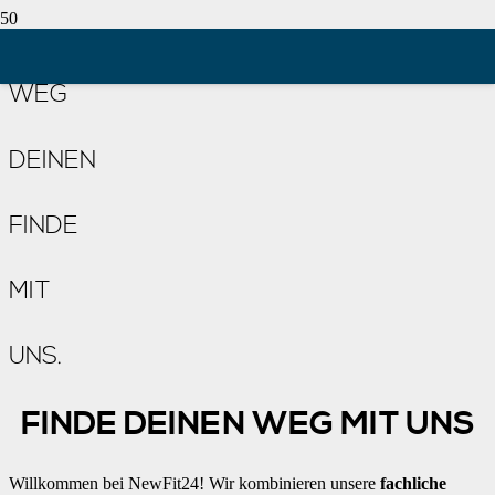
>> 24,90 € Ganztags-Tarif
>> 4 Standorte
>> 24 Stunden geöffnet
WEG
DEINEN
FINDE
MIT
UNS.
FINDE DEINEN WEG MIT UNS
Willkommen bei NewFit24! Wir kombinieren unsere
fachliche