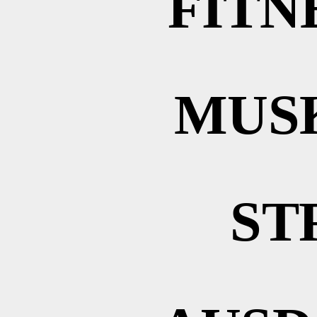
FITN
MUS
ST