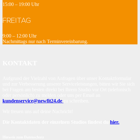
15:00 – 19:00 Uhr
FREITAG
9:00 – 12:00 Uhr
Nachmittags nur nach Terminvereinbarung.
KONTAKT
Aufgrund der Vielzahl von Anfragen über unser Kontaktformular
und zur Verbesserung unserer Serviceleistungen, bitten wir Sie sich
bei Fragen am besten direkt bei Ihrem Studio vor Ort (telefonisch
oder persönlich) zu melden oder uns per Email an
kundenservice@newfit24.de
zu schreiben.
Wir freuen uns auf deine Nachricht!
Die Kontaktdaten der einzelnen Studios findest du
hier.
Hinweis zum Datenschutz