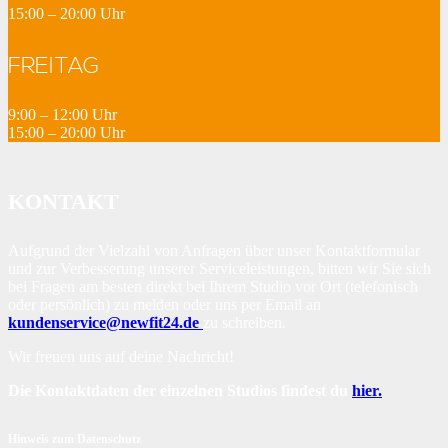
15:00 – 20:00 Uhr
FREITAG
9:00 – 12:00 Uhr
15:00 – 20:00 Uhr
KONTAKT
Aufgrund der Vielzahl von Anfragen über unser Kontaktformular
und zur Verbesserung unserer Serviceleistungen, bitten wir Sie sich
bei Fragen am besten direkt bei Ihrem Studio vor Ort (telefonisch
oder persönlich) zu melden oder uns per Email an
kundenservice@newfit24.de
zu schreiben.
Wir freuen uns auf deine Nachricht!
Die Kontaktdaten der einzelnen Studios findest du
hier.
Hinweis zum Datenschutz